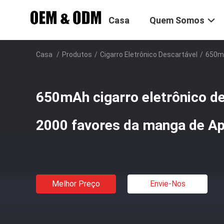
Casa
Quem Somos
Casa
/
Produtos
/
Cigarro Eletrônico Descartável
/
650mA
650mAh cigarro eletrônico 
2000 favores da manga de Ap
Melhor Preço
Envie-Nos