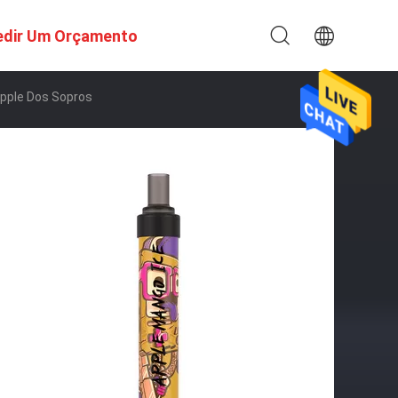
edir Um Orçamento
pple Dos Sopros