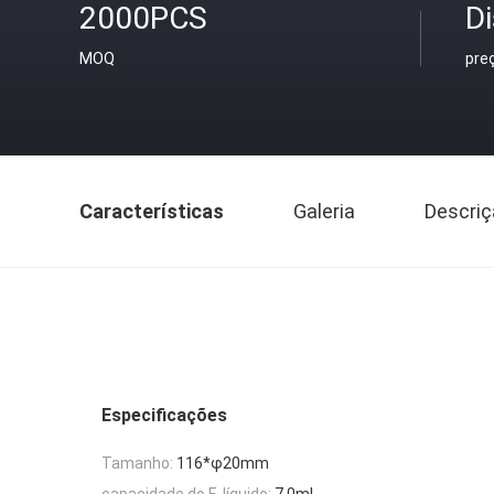
2000PCS
D
MOQ
pre
Características
Galeria
Descriç
Especificações
Tamanho:
116*φ20mm
capacidade do E-líquido:
7.0ml