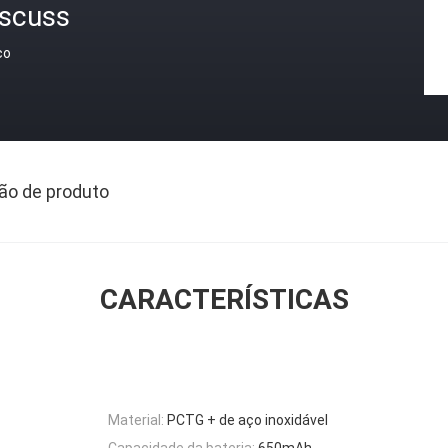
iscuss
ço
ão de produto
CARACTERÍSTICAS
Material:
PCTG + de aço inoxidável
Capacidade da bateria:
650mAh