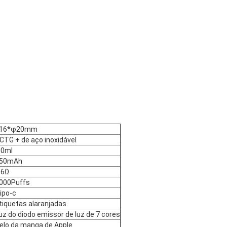
16*φ20mm
CTG + de aço inoxidável
.0ml
50mAh
.6Ω
000Puffs
ipo-c
tiquetas alaranjadas
uz do diodo emissor de luz de 7 cores
elo da manga de Apple