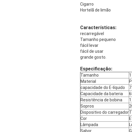
Cigarro
Hortelã de limão
Características:
recarregável
Tamanho pequeno
fácil levar
fácil de usar
grande gosto.
Especificação:
Tamanho
1
Material
P
capacidade do E-líquido
7
Capacidade da bateria
6
Resistência de bobina
1
Sopros
2
Dispositivo do carregador
T
Cor
E
Lâmpada
L
Sabor
G