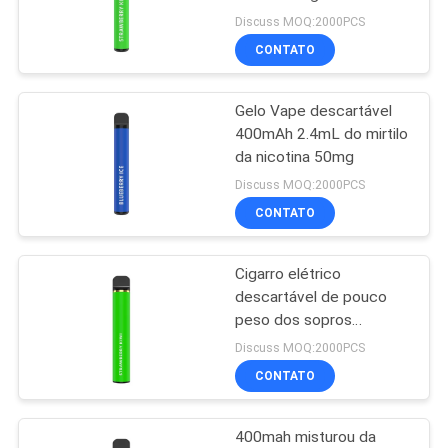
resistência 500mAh E
Discuss MOQ:2000PCS
CONTATO
16
Cigarro eletrônico
Gelo Vape descartável
400mAh 2.4mL do mirtilo
descartável
da nicotina 50mg
Discuss MOQ:2000PCS
CONTATO
Cigarro elétrico
11
descartável de pouco
Cigarro eletrônico
peso dos sopros
1200mAh da pena 1500
Discuss MOQ:2000PCS
recarregável
de Vape
CONTATO
400mah misturou da