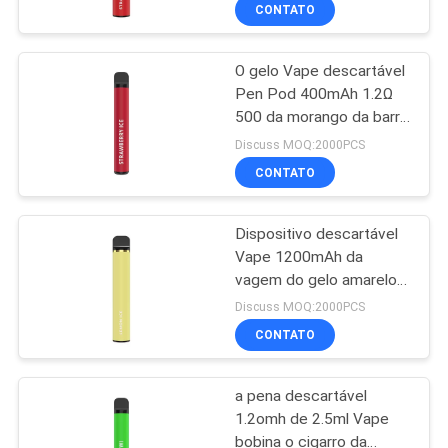
FÁBRICA
CONTATO
O gelo Vape descartável
CONTROLE
36
Pen Pod 400mAh 1.2Ω
DA
500 da morango da barra
Dispositivo
QUALIDADE
sopra
Discuss MOQ:2000PCS
descartável da
CONTATO
vagem de Vape
PEÇA
Dispositivo descartável
UMAS
Vape 1200mAh da
CITAÇÕES
vagem do gelo amarelo
10
do limão de 1500 sopros
Discuss MOQ:2000PCS
Vape liso
CONTATO
descartável Pen
a pena descartável
Pod
1.2omh de 2.5ml Vape
bobina o cigarro da