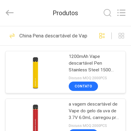
Vape
de
500
Produtos
sopros
fornecedor.
Copyright
©
2021
CASA
80
-
2024
China Pena descartável de Vape
huaeason.com.
Vara descartável de
All
Rights
PRODUTOS
Reserved.
Vape
Developed
1200mAh Vape
by
ECER
descartável Pen
VÍDEOS
Stainless Steel 1500
sopra cigarro de E
Discuss MOQ:2000PCS
SOBRE
CONTATO
34
NÓS
Pena descartável de
a vagem descartável de
Vape do gelo da uva de
EXCURSÃO
Vape
3.7V 6.0mL carregou pre
DA
de aço inoxidável
Discuss MOQ:2000PCS