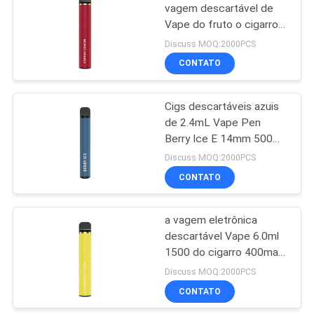
vagem descartável de
Vape do fruto o cigarro
39
eletrônico 6.0ml
Discuss MOQ:2000PCS
Cigarro Flavored de
CONTATO
E
Cigs descartáveis azuis
de 2.4mL Vape Pen
Berry Ice E 14mm 500
sopros
Discuss MOQ:2000PCS
CONTATO
16
Jogos do acionador
a vagem eletrônica
descartável Vape 6.0ml
de partida do
1500 do cigarro 400mah
sistema da vagem
sopra
Discuss MOQ:2000PCS
CONTATO