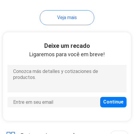
30
Veja mais
Difusor Vape de
Cigalike
Deixe um recado
Ligaremos para você em breve!
19
Mini Electronic
Cigarette