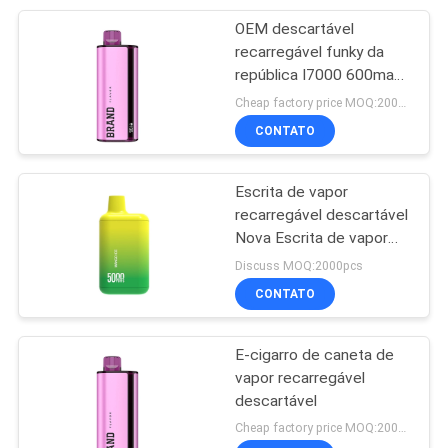
OEM descartável
30
recarregável funky da
Difusor Vape de
república I7000 600mah
Vape
Cheap factory price MOQ:2000pcs
Cigalike
CONTATO
Escrita de vapor
recarregável descartável
Nova Escrita de vapor
19
popular com bobinas de
Discuss MOQ:2000pcs
Mini Electronic
malha
CONTATO
Cigarette
E-cigarro de caneta de
vapor recarregável
descartável
Cheap factory price MOQ:2000pcs