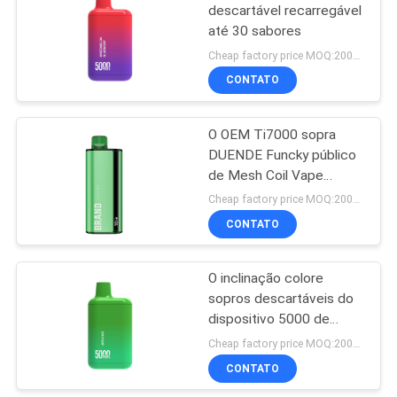
descartável recarregável
até 30 sabores
39
Cheap factory price MOQ:2000pcs
Cigarro Flavored de
CONTATO
E
O OEM Ti7000 sopra
DUENDE Funcky público
de Mesh Coil Vape
Similar To descartável
Cheap factory price MOQ:2000pcs
CONTATO
16
Jogos do acionador
O inclinação colore
sopros descartáveis do
de partida do
dispositivo 5000 de
sistema da vagem
Vape recarregáveis
Cheap factory price MOQ:2000pcs
CONTATO