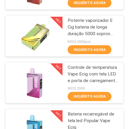
FÁBRICA
INQUÉRITO AGORA
HOT
Potente vaporizador E
CONTROLE
36
Cig bateria de longa
DA
duração 5000 sopros
Dispositivo
QUALIDADE
design OEM
MOQ:2000pcs
descartável da
INQUÉRITO AGORA
vagem de Vape
PEÇA
HOT
Controle de temperatura
UMAS
Vape Ecig com tela LED
CITAÇÕES
e porta de carregamento
10
USB
MOQ:2000
Vape liso
INQUÉRITO AGORA
descartável Pen
HOT
Bateria recarregável de
Pod
tela led Popular Vape
Ecig