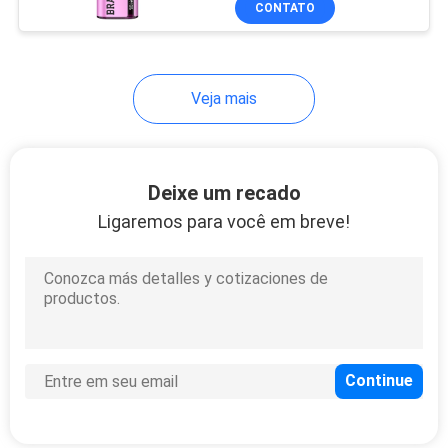
CONTATO
48
Vape descartável
em barra de cristal
Veja mais
Deixe um recado
Ligaremos para você em breve!
41
Vape popular novo
Ecig