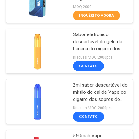
MOQ:2000
INQUÉRITO AGORA
16
Cigarro eletrônico
Sabor eletrônico
descartável do gelo da
descartável
banana do cigarro dos
sopros transparentes do
Discuss MOQ:2000pcs
copo de óleo 500
CONTATO
2ml sabor descartável do
11
mirtilo do cal de Vape do
Cigarro eletrônico
cigarro dos sopros do
plano 500
Discuss MOQ:2000pcs
recarregável
CONTATO
550mah Vape