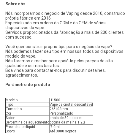
Sobre nós
Nós incorporamos o negócio de Vaping desde 2010, construído
própria fábrica em 2016.
Especializado em ordens do ODM e do OEM de vários
dispositivos do vape.
Serviços proporcionados da fabricação a mais de 200 clientes
com sucesso.
Você quer construir próprio tipo para o negócio do vape?
Nós podemos fazer seu tipo em nossos todos os dispositivos
modelo do vape.
Nós faremos o melhor para apoiá-lo pelos preços de alta
qualidade e os mais baratos.
Boa vinda para contactar-nos para discutir detalhes,
agradecimentos.
Parâmetro do produto
Modelo
H1500
Tipo
Vape de cristal descartável
Tamanho
26*108mm
Cor
Personalizado
Sabor
mais de 50 sabores
Serpentina de aquecimento
bobina da malha 1.2Ω
Preencha o eliquid
7.0ml
Sopro
Até 3000 sopros