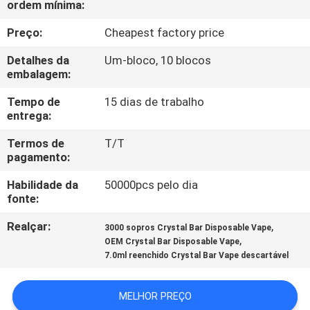
ordem mínima:
FÁBRICA
Preço:
Cheapest factory price
CONTROLE
Detalhes da
Um-bloco, 10 blocos
DA
embalagem:
QUALIDADE
Tempo de
15 dias de trabalho
entrega:
PEÇA
Termos de
T/T
pagamento:
UMAS
Habilidade da
50000pcs pelo dia
CITAÇÕES
fonte:
Realçar:
,
3000 sopros Crystal Bar Disposable Vape
MAPA
,
OEM Crystal Bar Disposable Vape
DO
7.0ml reenchido Crystal Bar Vape descartável
SITE
MELHOR PREÇO