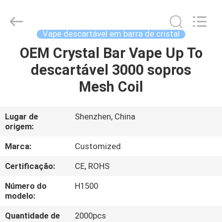
inoxidável
de
800
sopros
E
Vape descartável em barra de cristal
supplier.
Copyright
©
OEM Crystal Bar Vape Up To
CASA
2021
-
descartável 3000 sopros
2025
Shenzhen
Huayixing
PRODUTOS
Mesh Coil
Technology
Co.,
Ltd..
All
Rights
VÍDEOS
Lugar de
Shenzhen, China
Reserved.
Developed
origem:
by
ECER
SOBRE
Marca:
Customized
NÓS
Certificação:
CE, ROHS
Número do
H1500
EXCURSÃO
modelo:
DA
Quantidade de
2000pcs