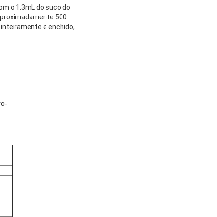
om o 1.3mL do suco do
 aproximadamente 500
 inteiramente e enchido,
ro-