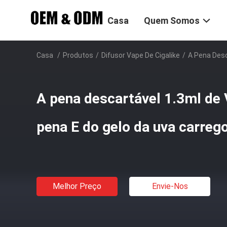
Casa
Quem Somos
Casa
/
Produtos
/
Difusor Vape De Cigalike
/
A Pena Desc
A pena descartável 1.3ml de 
pena E do gelo da uva carre
Melhor Preço
Envie-Nos