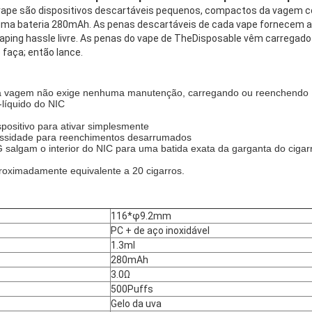
vape são dispositivos descartáveis pequenos, compactos da vagem c
 uma bateria 280mAh. As penas descartáveis de cada vape fornecem
aping hassle livre. As penas do vape de TheDisposable vêm carregado
 faça; então lance.
 da vagem não exige nenhuma manutenção, carregando ou reenchendo
-líquido do NIC
positivo para ativar simplesmente
ssidade para reenchimentos desarrumados
 salgam o interior do NIC para uma batida exata da garganta do cigar
roximadamente equivalente a 20 cigarros.
116*φ9.2mm
PC + de aço inoxidável
1.3ml
280mAh
3.0Ω
500Puffs
Gelo da uva