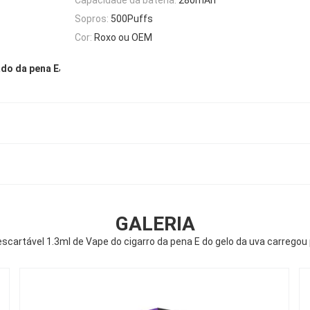
Sopros:
500Puffs
Cor:
Roxo ou OEM
,
ado da pena E
GALERIA
scartável 1.3ml de Vape do cigarro da pena E do gelo da uva carrego