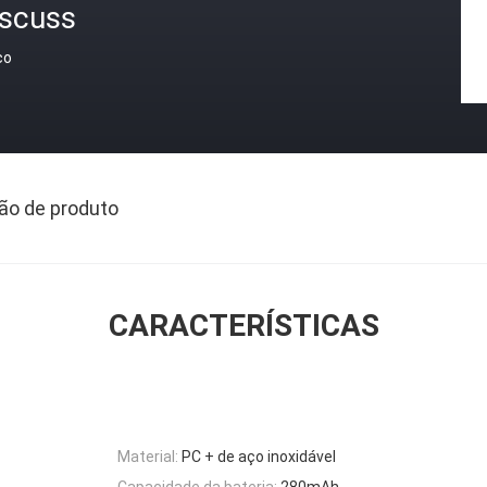
iscuss
ço
ão de produto
CARACTERÍSTICAS
Material:
PC + de aço inoxidável
Capacidade da bateria:
280mAh