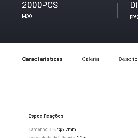
2000PCS
D
MOQ
pre
Características
Galeria
Descriç
Especificações
Tamanho:
116*φ9.2mm
capacidade do E-líquido:
1.3ml