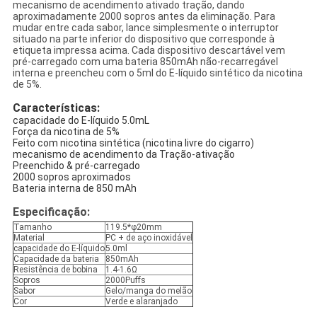
mecanismo de acendimento ativado tração, dando
aproximadamente 2000 sopros antes da eliminação. Para
mudar entre cada sabor, lance simplesmente o interruptor
situado na parte inferior do dispositivo que corresponde à
etiqueta impressa acima. Cada dispositivo descartável vem
pré-carregado com uma bateria 850mAh não-recarregável
interna e preencheu com o 5ml do E-líquido sintético da nicotina
de 5%.
Características:
capacidade do E-líquido 5.0mL
Força da nicotina de 5%
Feito com nicotina sintética (nicotina livre do cigarro)
mecanismo de acendimento da Tração-ativação
Preenchido & pré-carregado
2000 sopros aproximados
Bateria interna de 850 mAh
Especificação:
Tamanho
119.5*φ20mm
Material
PC + de aço inoxidável
capacidade do E-líquido
5.0ml
Capacidade da bateria
850mAh
Resistência de bobina
1.4-1.6Ω
Sopros
2000Puffs
Sabor
Gelo/manga do melão
Cor
Verde e alaranjado