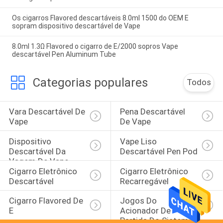
Os cigarros Flavored descartáveis 8.0ml 1500 do OEM E
sopram dispositivo descartável de Vape
8.0ml 1.3Ω Flavored o cigarro de E/2000 sopros Vape
descartável Pen Aluminum Tube
Categorias populares
Todos
Vara Descartável De 
Pena Descartável 
Vape
De Vape
Dispositivo 
Vape Liso 
Descartável Da 
Descartável Pen Pod
Vagem De Vape
Cigarro Eletrônico 
Cigarro Eletrônico 
Descartável
Recarregável
Cigarro Flavored De 
Jogos Do 
E
Acionador De 
Partida Do Sistema 