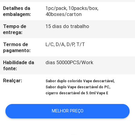
FÁBRICA
Detalhes da
1pc/pack, 10packs/box,
embalagem:
40boxes/carton
CONTROLE
Tempo de
15 dias do trabalho
DA
entrega:
QUALIDADE
Termos de
L/C, D/A, D/P, T/T
pagamento:
PEÇA
Habilidade da
dias 50000PCS/Work
fonte:
UMAS
Realçar:
,
Sabor duplo colorido Vape descartável
CITAÇÕES
,
Sabor duplo Vape descartável do PC
cigarro descartável de 5.0ml Vape E
MELHOR PREÇO