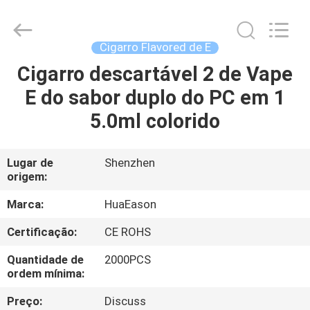
cigarro
de
E
fornecedor.
Copyright
Cigarro Flavored de E
©
2021
-
Cigarro descartável 2 de Vape
CASA
2024
huaeason.com.
E do sabor duplo do PC em 1
All
Rights
Reserved.
PRODUTOS
5.0ml colorido
Developed
by
ECER
VÍDEOS
Lugar de
Shenzhen
origem:
SOBRE
Marca:
HuaEason
NÓS
Certificação:
CE ROHS
Quantidade de
2000PCS
EXCURSÃO
ordem mínima:
DA
Preço:
Discuss