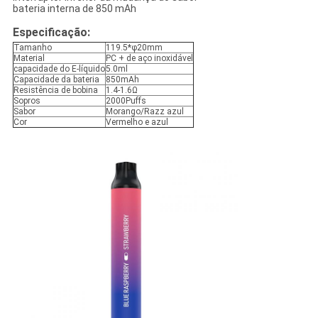
bateria interna de 850 mAh
Especificação:
Tamanho
119.5*φ20mm
Material
PC + de aço inoxidável
capacidade do E-líquido
5.0ml
Capacidade da bateria
850mAh
Resistência de bobina
1.4-1.6Ω
Sopros
2000Puffs
Sabor
Morango/Razz azul
Cor
Vermelho e azul