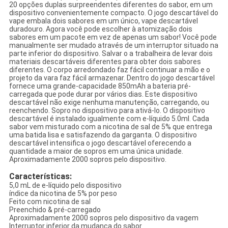
20 opções duplas surpreendentes diferentes do sabor, em um
dispositivo convenientemente compacto. O jogo descartável do
vape embala dois sabores em um único, vape descartável
duradouro. Agora você pode escolher à atomização dois
sabores em um pacote em vez de apenas um sabor! Você pode
manualmente ser mudado através de um interruptor situado na
parte inferior do dispositivo. Salvar o a trabalheira de levar dois
materiais descartáveis diferentes para obter dois sabores
diferentes. O corpo arredondado faz fácil continuar a mão e o
projeto da vara faz fácil armazenar. Dentro do jogo descartável
fornece uma grande-capacidade 850mAh a bateria pré-
carregada que pode durar por vários dias. Este dispositivo
descartável não exige nenhuma manutenção, carregando, ou
reenchendo. Sopro no dispositivo para ativá-lo. O dispositivo
descartável é instalado igualmente com e-líquido 5.0ml. Cada
sabor vem misturado com a nicotina de sal de 5% que entrega
uma batida lisa e satisfazendo da garganta. O dispositivo
descartável intensifica o jogo descartável oferecendo a
quantidade a maior de sopros em uma única unidade.
Aproximadamente 2000 sopros pelo dispositivo.
Características:
5,0 mL de e-líquido pelo dispositivo
índice da nicotina de 5% por peso
Feito com nicotina de sal
Preenchido & pré-carregado
Aproximadamente 2000 sopros pelo dispositivo da vagem
Interruptor inferior da mudança do sabor