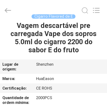
Huayixing
Technology
Co.,
Ltd..
All
Cigarro Flavored de E
Rights
Reserved.
Developed
Vagem descartável pre
CASA
by
ECER
carregada Vape dos sopros
PRODUTOS
5.0ml do cigarro 2200 do
sabor E do fruto
VÍDEOS
Lugar de
Shenzhen
origem:
SOBRE
NÓS
Marca:
HuaEason
Certificação:
CE ROHS
EXCURSÃO
Quantidade de
2000PCS
DA
ordem mínima: