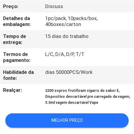
FÁBRICA
Preço:
Discuss
Detalhes da
1pc/pack, 10packs/box,
CONTROLE
embalagem:
40boxes/carton
DA
Tempo de
15 dias do trabalho
QUALIDADE
entrega:
Termos de
L/C, D/A, D/P, T/T
pagamento:
PEÇA
UMAS
Habilidade da
dias 50000PCS/Work
fonte:
CITAÇÕES
Realçar:
,
2200 sopros frutificam cigarro do sabor E
,
Dispositivo descartável pre carregado da vagem
MAPA
5.0ml vagem descartável Vape
DO
MELHOR PREÇO
SITE