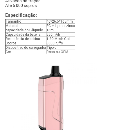
Ativação da tração
Até 5.000 sopros
Especificação:
Tamanho
40*26.5*105mm
Material
PC + liga de zinco
capacidade do E-líquido
15ml
Capacidade da bateria
550mAh
Resistência de bobina
1.2Ω Mesh Coil
Sopros
5000Puffs
Dispositivo do carregador
Tipo-c
Cor
Rosa ou OEM