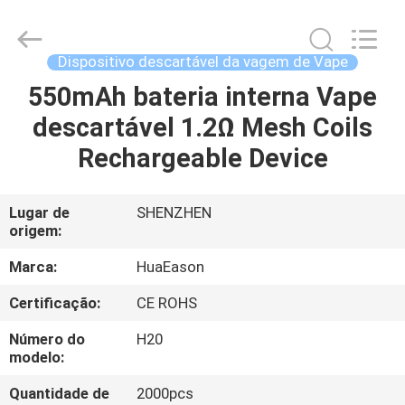
Huayixing
Technology
Co.,
Ltd..
All
Dispositivo descartável da vagem de Vape
Rights
Reserved.
550mAh bateria interna Vape
CASA
Developed
by
ECER
descartável 1.2Ω Mesh Coils
PRODUTOS
Rechargeable Device
VÍDEOS
Lugar de
SHENZHEN
origem:
SOBRE
Marca:
HuaEason
NÓS
Certificação:
CE ROHS
Número do
H20
EXCURSÃO
modelo:
DA
Quantidade de
2000pcs