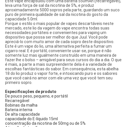
Este vape encapsulou com uma bateria 550mAh (recarregável),
leva uma força de sal da nicotina de 5%, e produz
aproximadamente 5000 sopros pela parte, guardando um suco
puro de primeira qualidade de sal da nicotina do gosto da
capacidade 5.0ml.
Porque o estilo o mais popular de vapes descartáveis neste
mercado, este lio da vagem do vape encontra todas suas
necessidades portáteis e convenientes para vaping um
dispositivo que possa ser melhor do que Juul. Você pode
apreciá-lo com muito amor de cada sopro deste dispositivo.
Este é um vape do lio, uma alternativa perfeita a fumar um
cigarro real. E é portátil, conveniente usar-se, porque é não
somente luz mas igualmente construído em uma maneira de
fazer lhe o bolso – amigável para seus cursos do dia a dia. O que
é mais, a parte a mais surpreendente dela é a variedade de
escolhas fantásticas do sabor. Em consequência, esta abelha
18 do lio produz o vapor forte, e intoxicando puro e os sabores
que você cairá no amor com ele uma vez que você tem seu
primeiro sopro.
Especificações de produto
De pouco peso, pequeno, e portátil
Recarregável
Bobinas da malha
Bateria interna
De alta capacidade
capacidade do E-líquido 15ml
concentração da nicotina de 50mg ou de 5%