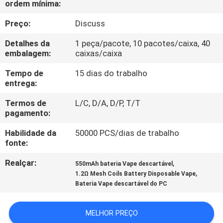
ordem mínima:
FÁBRICA
Preço:
Discuss
CONTROLE
Detalhes da
1 peça/pacote, 10 pacotes/caixa, 40
DA
embalagem:
caixas/caixa
QUALIDADE
Tempo de
15 dias do trabalho
entrega:
PEÇA
Termos de
L/C, D/A, D/P, T/T
pagamento:
UMAS
Habilidade da
50000 PCS/dias de trabalho
CITAÇÕES
fonte:
Realçar:
,
550mAh bateria Vape descartável
MAPA
,
1.2Ω Mesh Coils Battery Disposable Vape
DO
Bateria Vape descartável do PC
SITE
MELHOR PREÇO