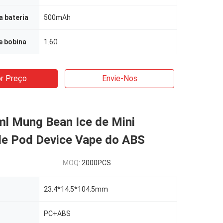
 bateria
500mAh
e bobina
1.6Ω
r Preço
Envie-Nos
ml Mung Bean Ice de Mini
le Pod Device Vape do ABS
MOQ:
2000PCS
23.4*14.5*104.5mm
PC+ABS