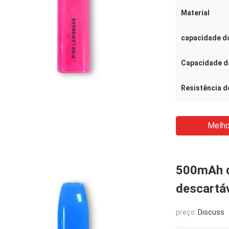
Material
capacidade do
Capacidade da
Resistência d
Melho
500mAh d
descartá
preço:
Discuss