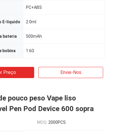
PC+ABS
 E-líquido
2.0ml
 bateria
500mAh
e bobina
1.6Ω
r Preço
Envie-Nos
e pouco peso Vape liso
vel Pen Pod Device 600 sopra
MOQ:
2000PCS