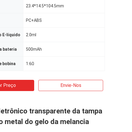
23.4*14.5*104.5mm
PC+ABS
 E-líquido
2.0ml
 bateria
500mAh
e bobina
1.6Ω
r Preço
Envie-Nos
letrônico transparente da tampa
do metal do gelo da melancia