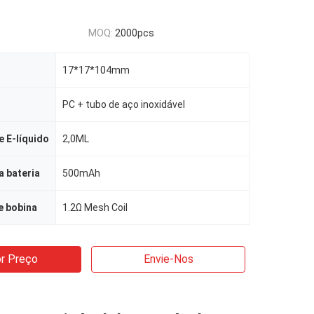
MOQ:
2000pcs
17*17*104mm
PC + tubo de aço inoxidável
 E-líquido
2,0ML
 bateria
500mAh
e bobina
1.2Ω Mesh Coil
r Preço
Envie-Nos