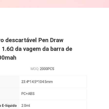
vo descartável Pen Draw
 1.6Ω da vagem da barra de
500mah
MOQ:
2000PCS
23.4*14.5*104.5mm
PC+ABS
 E-líquido
2.0ml