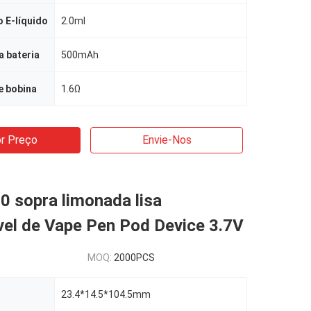
 E-líquido
2.0ml
 bateria
500mAh
e bobina
1.6Ω
r Preço
Envie-Nos
0 sopra limonada lisa
vel de Vape Pen Pod Device 3.7V
MOQ:
2000PCS
23.4*14.5*104.5mm