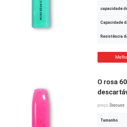
capacidade do
Capacidade da
Resistência d
Melho
O rosa 60
descartá
preço:
Discuss
Tamanho