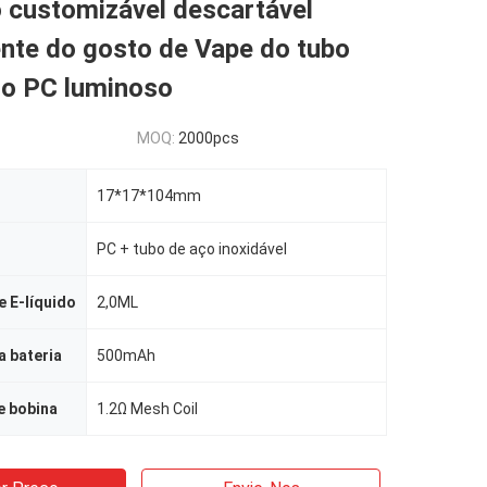
 customizável descartável
nte do gosto de Vape do tubo
do PC luminoso
MOQ:
2000pcs
17*17*104mm
PC + tubo de aço inoxidável
 E-líquido
2,0ML
 bateria
500mAh
e bobina
1.2Ω Mesh Coil