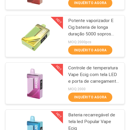
FÁBRICA
INQUÉRITO AGORA
HOT
Potente vaporizador E
CONTROLE
36
Cig bateria de longa
DA
duração 5000 sopros
Dispositivo
QUALIDADE
design OEM
MOQ:2000pcs
descartável da
INQUÉRITO AGORA
vagem de Vape
PEÇA
HOT
Controle de temperatura
UMAS
Vape Ecig com tela LED
CITAÇÕES
e porta de carregamento
10
USB
MOQ:2000
Vape liso
MAPA
INQUÉRITO AGORA
DO
descartável Pen
HOT
Bateria recarregável de
SITE
Pod
tela led Popular Vape
Ecig