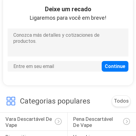
48
Deixe um recado
Vape descartável
Ligaremos para você em breve!
em barra de cristal
41
Vape popular novo
Ecig
Categorias populares
Todos
Vara Descartável De 
Pena Descartável 
Vape
De Vape