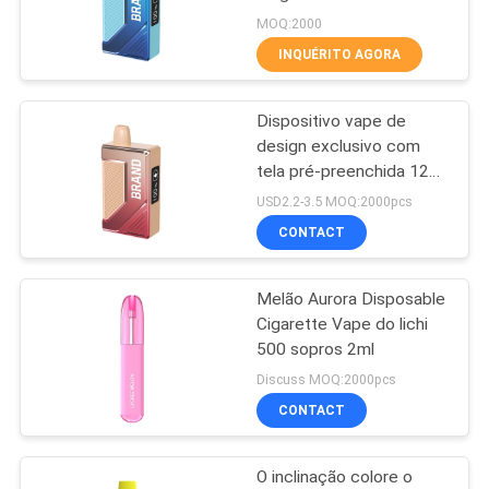
PRIVACY
MOQ:2000
INQUÉRITO AGORA
POLICY
16
Cigarro eletrônico
Dispositivo vape de
design exclusivo com
descartável
tela pré-preenchida 12
ml líquido OEM
USD2.2-3.5 MOQ:2000pcs
CONTACT
Melão Aurora Disposable
11
Cigarette Vape do lichi
Cigarro eletrônico
500 sopros 2ml
Discuss MOQ:2000pcs
recarregável
CONTACT
O inclinação colore o