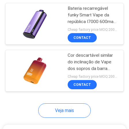
Bateria recarregável
30
funky Smart Vape da
Difusor Vape de
república I7000 600mah
com uma visualização
Cheap factory price MOQ:2000pcs
Cigalike
ótica
CONTACT
Cor descartável similar
do inclinação de Vape
dos sopros da barra
19
5000 do DUENDE
Cheap factory price MOQ:2000pcs
Mini Electronic
CONTACT
Cigarette
Veja mais