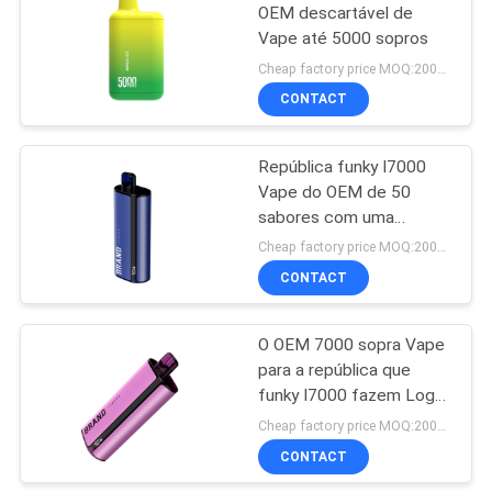
OEM descartável de
Vape até 5000 sopros
39
Cheap factory price MOQ:2000pcs
Cigarro Flavored de
CONTACT
E
República funky I7000
Vape do OEM de 50
sabores com uma
visualização ótica
Cheap factory price MOQ:2000pcs
CONTACT
16
Jogos do acionador
O OEM 7000 sopra Vape
para a república que
de partida do
funky I7000 fazem Logo
sistema da vagem
And Packages dos
Cheap factory price MOQ:2000pcs
clientes
CONTACT