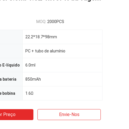
MOQ:
2000PCS
22.2*18.7*98mm
PC + tubo de alumínio
 E-líquido
6.0ml
 bateria
850mAh
e bobina
1.6Ω
r Preço
Envie-Nos