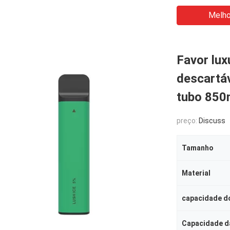
Melho
Favor lux
descartá
tubo 850
preço:
Discuss
Tamanho
Material
capacidade do
Capacidade da