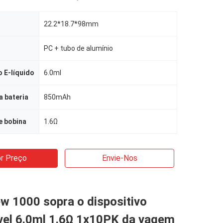
22.2*18.7*98mm
PC + tubo de alumínio
 E-líquido
6.0ml
 bateria
850mAh
e bobina
1.6Ω
r Preço
Envie-Nos
w 1000 sopra o dispositivo
vel 6.0ml 1.6Ω 1x10PK da vagem