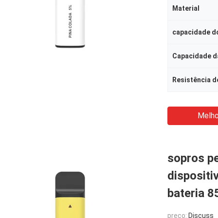
Material
capacidade do
Capacidade da
Resistência d
Melho
sopros p
dispositi
bateria 
preço:
Discuss