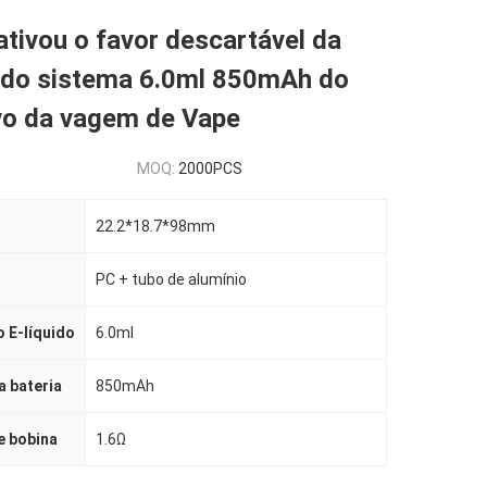
ativou o favor descartável da
do sistema 6.0ml 850mAh do
ivo da vagem de Vape
MOQ:
2000PCS
22.2*18.7*98mm
PC + tubo de alumínio
 E-líquido
6.0ml
 bateria
850mAh
e bobina
1.6Ω