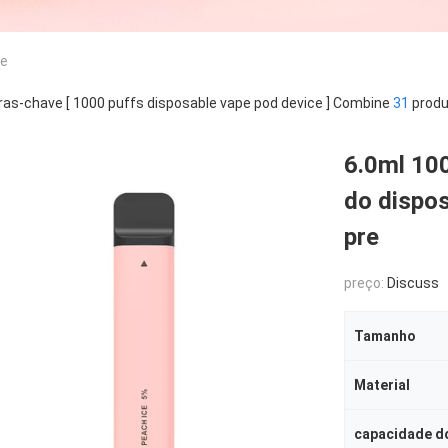
ce
ras-chave [ 1000 puffs disposable vape pod device ] Combine
31
produ
6.0ml 10
do dispo
pre
preço:
Discuss
Tamanho
Material
capacidade do