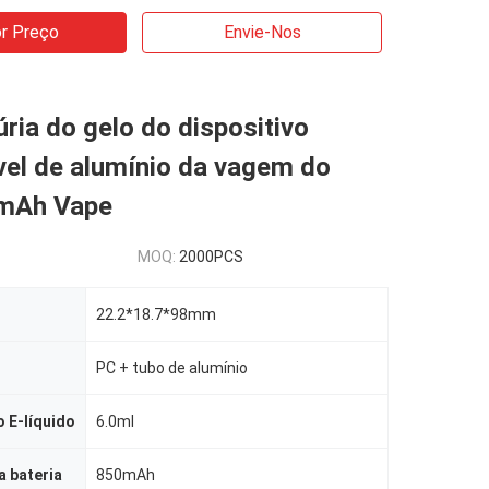
r Preço
Envie-Nos
úria do gelo do dispositivo
vel de alumínio da vagem do
mAh Vape
MOQ:
2000PCS
22.2*18.7*98mm
PC + tubo de alumínio
 E-líquido
6.0ml
 bateria
850mAh