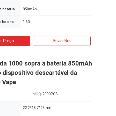
 bateria
850mAh
e bobina
1.6Ω
r Preço
Envie-Nos
ada 1000 sopra a bateria 850mAh
 dispositivo descartável da
 Vape
MOQ:
2000PCS
22.2*18.7*98mm