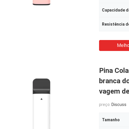
Capacidade da
Resistência d
Melho
Pina Col
branca do
vagem de
preço:
Discuss
Tamanho