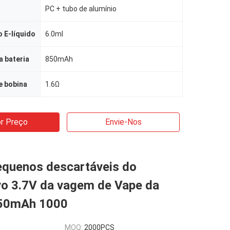
PC + tubo de alumínio
 E-líquido
6.0ml
 bateria
850mAh
e bobina
1.6Ω
r Preço
Envie-Nos
equenos descartáveis do
vo 3.7V da vagem de Vape da
850mAh 1000
MOQ:
2000PCS