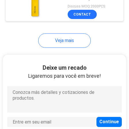
Vape Pen Pod 5%
PRIVACY
Discuss MOQ:2000PCS
CONTACT
POLICY
Veja mais
Deixe um recado
Ligaremos para você em breve!