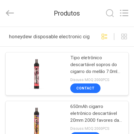
Huayixing
Technology
Co.,
Produtos
Ltd..
All
Rights
Reserved.
Developed
CASA
by
honeydew disposable electronic cigarette fabricação o
ECER
PRODUTOS
Tipo eletrônico
descartável sopros do
VÍDEOS
cigarro do melão 7.0ml
de C 2000
Discuss MOQ:2000PCS
SOBRE
CONTACT
NÓS
650mAh cigarro
eletrônico descartável
EXCURSÃO
20mm 2000 favores da
DA
manga de Apple dos
Discuss MOQ:2000PCS