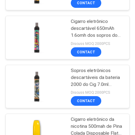
sopros
FÁBRICA
CONTACT
Cigarro eletrônico
CONTROLE
descartável 650mAh
DA
1.6omh dos sopros do
QUALIDADE
favor 2000 do gelo do
Discuss MOQ:2000PCS
lichi
CONTACT
PEÇA
Sopros eletrônicos
UMAS
descartáveis da bateria
CITAÇÕES
2000 do Cig 7.0ml
650mAh do cigarro
Discuss MOQ:2000PCS
MAPA
CONTACT
DO
Cigarro eletrônico da
SITE
nicotina 500mah de Pina
Colada Disposable Flat