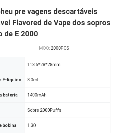
cheu pre vagens descartáveis
vel Flavored de Vape dos sopros
o de E 2000
MOQ:
2000PCS
113.5*28*28mm
 E-líquido
8.0ml
 bateria
1400mAh
Sobre 2000Puffs
e bobina
1.3Ω