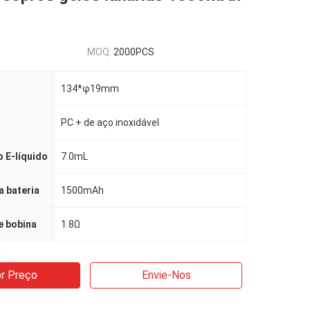
MOQ:
2000PCS
134*φ19mm
PC + de aço inoxidável
 E-líquido
7.0mL
 bateria
1500mAh
e bobina
1.8Ω
r Preço
Envie-Nos