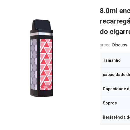
8.0ml en
recarregá
do cigarr
preço:
Discuss
Tamanho
capacidade do
Capacidade da
Sopros
Resistência d