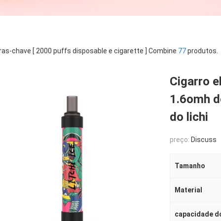
ras-chave [ 2000 puffs disposable e cigarette ] Combine
77
produtos.
Cigarro 
1.6omh d
do lichi
preço:
Discuss
Tamanho
Material
capacidade do