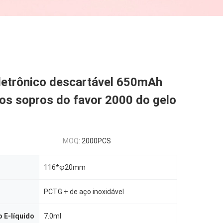
eletrônico descartável 650mAh
os sopros do favor 2000 do gelo
MOQ:
2000PCS
116*φ20mm
PCTG + de aço inoxidável
 E-líquido
7.0ml