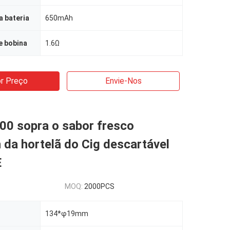
 bateria
650mAh
e bobina
1.6Ω
r Preço
Envie-Nos
00 sopra o sabor fresco
da hortelã do Cig descartável
E
MOQ:
2000PCS
134*φ19mm