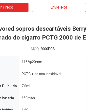
r Preço
Envie-Nos
vored sopros descartáveis Berry
urado do cigarro PCTG 2000 de E
MOQ:
2000PCS
116*φ20mm
PCTG + de aço inoxidável
 E-líquido
7.0ml
 bateria
650mAh