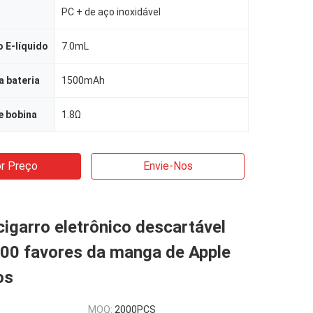
PC + de aço inoxidável
 E-líquido
7.0mL
 bateria
1500mAh
e bobina
1.8Ω
r Preço
Envie-Nos
garro eletrônico descartável
0 favores da manga de Apple
os
MOQ:
2000PCS