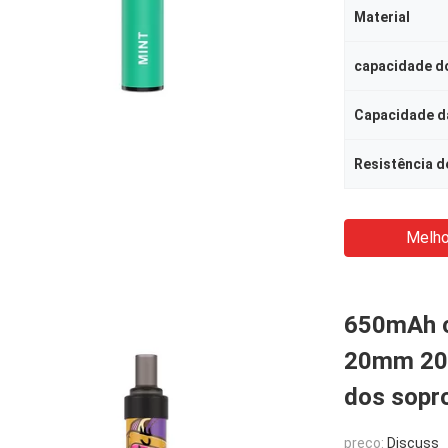
Material
capacidade do
Capacidade da
Resistência d
Melho
650mAh ci
20mm 200
dos sopr
preço:
Discuss