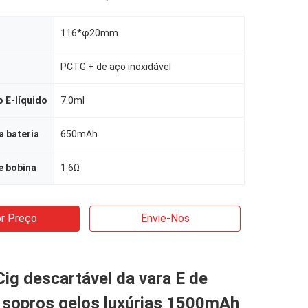
116*φ20mm
PCTG + de aço inoxidável
 E-líquido
7.0ml
 bateria
650mAh
e bobina
1.6Ω
r Preço
Envie-Nos
ig descartável da vara E de
 sopros gelos luxúrias 1500mAh