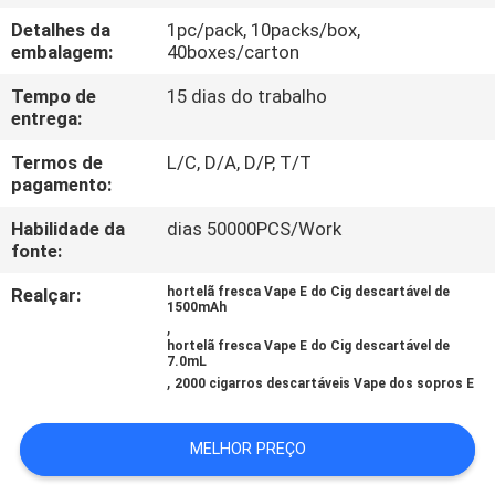
FÁBRICA
Detalhes da
1pc/pack, 10packs/box,
embalagem:
40boxes/carton
CONTROLE
Tempo de
15 dias do trabalho
DA
entrega:
QUALIDADE
Termos de
L/C, D/A, D/P, T/T
pagamento:
PEÇA
Habilidade da
dias 50000PCS/Work
fonte:
UMAS
Realçar:
hortelã fresca Vape E do Cig descartável de
CITAÇÕES
1500mAh
,
hortelã fresca Vape E do Cig descartável de
7.0mL
MAPA
,
2000 cigarros descartáveis Vape dos sopros E
DO
SITE
MELHOR PREÇO