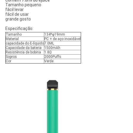
Contém 7.0ml do ejuice
Tamanho pequeno
fácil levar
fácil de usar
grande gosto
Especificação:
Tamanho
134*φ19mm
Material
PC + de aço inoxidável
capacidade do E-líquido
7.0ML
Capacidade da bateria
1500mAh
Resistência de bobina
1.8Ω
Sopros
2000Puffs
Cor
Verde