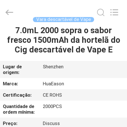
Technology
Co.,
Ltd..
All
Rights
Vara descartável de Vape
Reserved.
Developed
7.0mL 2000 sopra o sabor
CASA
by
ECER
fresco 1500mAh da hortelã do
PRODUTOS
Cig descartável de Vape E
VÍDEOS
Lugar de
Shenzhen
origem:
SOBRE
Marca:
HuaEason
NÓS
Certificação:
CE ROHS
Quantidade de
2000PCS
EXCURSÃO
ordem mínima:
DA
Preço:
Discuss