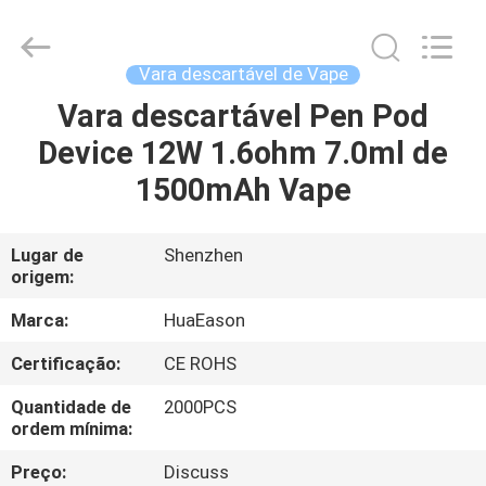
Huayixing
Technology
Co.,
Ltd..
All
Vara descartável de Vape
Rights
Reserved.
Developed
Vara descartável Pen Pod
CASA
by
ECER
Device 12W 1.6ohm 7.0ml de
PRODUTOS
1500mAh Vape
VÍDEOS
Lugar de
Shenzhen
origem:
SOBRE
Marca:
HuaEason
NÓS
Certificação:
CE ROHS
Quantidade de
2000PCS
EXCURSÃO
ordem mínima:
DA
Preço:
Discuss