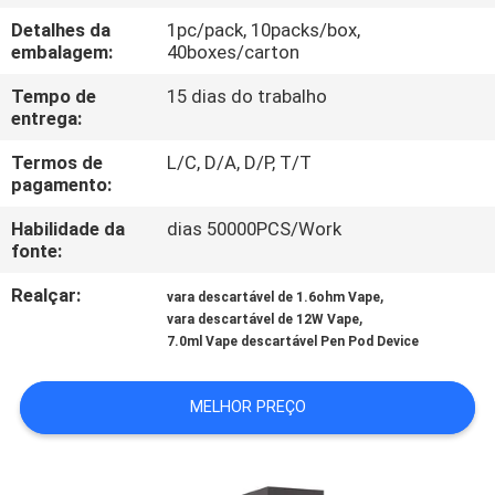
FÁBRICA
Detalhes da
1pc/pack, 10packs/box,
embalagem:
40boxes/carton
CONTROLE
Tempo de
15 dias do trabalho
DA
entrega:
QUALIDADE
Termos de
L/C, D/A, D/P, T/T
pagamento:
PEÇA
Habilidade da
dias 50000PCS/Work
fonte:
UMAS
Realçar:
,
vara descartável de 1.6ohm Vape
CITAÇÕES
,
vara descartável de 12W Vape
7.0ml Vape descartável Pen Pod Device
MAPA
MELHOR PREÇO
DO
SITE