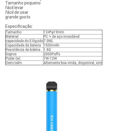
Tamanho pequeno
fácil levar
fácil de usar
grande gosto
Especificação:
Tamanho
134*φ19mm
Material
PC + de aço inoxidável
capacidade do E-líquido
7.0ML
Capacidade da bateria
1500mAh
Resistência de bobina
1.8Ω
Sopros
2000Puffs
Poder (w)
7W-12W
Oem/odm
Altamente boa vinda, disponível, sim