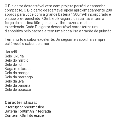
O E-cigarro descartável vem com projeto portátil e tamanho
compacto. O E-cigarro descartável apoia aproximadamente 200
sopros para você com a grande bateria 1500mAh incorporado e
o suco pre-reenchido 7.0ml. E o E-cigarro descartável tem a
força da nicotina 50mg que deve lhe trazer a melhor
experiência. Cada E-cigarro descartável caracteriza um
dispositivo pelo pacote e tem uma boca lisa à tração do pulmão
Tem muito o sabor excelente. Do seguinte sabor, há sempre
está você o sabor do amor.
Hortelã
Gelo luxúria
Gelo do mirtilo
Gelo do lichi
Baga misturada
Gelo da manga
Gelo da morango
Gelo da uva
Gelo da banana
Gelo do abacaxi
Características:
Interruptor pneumático
Bateria 1500mAh integrada
Contém 7.0ml do ejuice