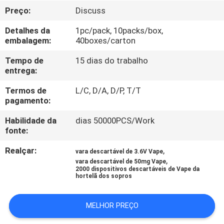
FÁBRICA
Preço:
Discuss
Detalhes da
1pc/pack, 10packs/box,
CONTROLE
embalagem:
40boxes/carton
DA
Tempo de
15 dias do trabalho
QUALIDADE
entrega:
Termos de
L/C, D/A, D/P, T/T
pagamento:
PEÇA
UMAS
Habilidade da
dias 50000PCS/Work
fonte:
CITAÇÕES
Realçar:
,
vara descartável de 3.6V Vape
,
vara descartável de 50mg Vape
MAPA
2000 dispositivos descartáveis de Vape da
hortelã dos sopros
DO
SITE
MELHOR PREÇO