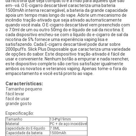
da nicotina que seja compacto e à mão para aqueles que são
em--vá. O E-cigarro descartável caracteriza uma bateria
1500mAh interna recarregável, a bateria da grande capacidade
apoia um tempo mais longo do vape. Adote um mecanismo de
incêndio tração-ativado que seja ativado automaticamente
quando você inala. O E-cigarro descartável vem preenchido com
o 7.0ml de um ou outro 50mg do e-líquido de sal da nicotina. E
cada dispositivo encheu-se com o líquido do e-cigarro de sal da
nicotina de 5% fornece uma experiência vaping lisa e
satisfazendo. Cada E-cigarro descartável pode durar sobre
2000puffs. Slick Plus Disposable que caracteriza uma variedade
de opções do sabor. Este dispositivo tração-ativado é fácil de
usar e conveniente. Nenhum botão a empurrar e nada reencher,
este dispositivo completo são certos satisfazer igualmente
ambos os novatos e veteranos vaping. Apenas tome-o fora do
empacotamento e você está pronto ao vape.
Características:
Tamanho pequeno
fácil levar
fácil de usar
grande gosto
Especificação:
Tamanho
134*φ19mm
Material
PC + de aço inoxidável
capacidade do E-líquido
7.0ML
Capacidade da bateria
1500mAh