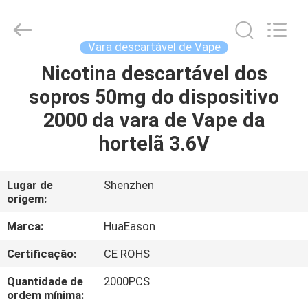
de
400mAh
E
fornecedor.
Copyright
Vara descartável de Vape
©
2021
-
Nicotina descartável dos
CASA
2025
Shenzhen
sopros 50mg do dispositivo
Huayixing
Technology
Co.,
PRODUTOS
2000 da vara de Vape da
Ltd..
All
Rights
hortelã 3.6V
Reserved.
Developed
VÍDEOS
by
ECER
Lugar de
Shenzhen
origem:
SOBRE
NÓS
Marca:
HuaEason
Certificação:
CE ROHS
EXCURSÃO
Quantidade de
2000PCS
DA
ordem mínima: