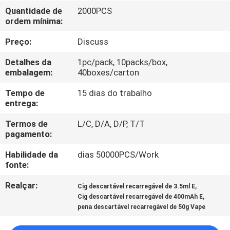
FÁBRICA
Quantidade de
2000PCS
ordem mínima:
CONTROLE
Preço:
Discuss
DA
Detalhes da
1pc/pack, 10packs/box,
QUALIDADE
embalagem:
40boxes/carton
Tempo de
15 dias do trabalho
entrega:
PEÇA
UMAS
Termos de
L/C, D/A, D/P, T/T
pagamento:
CITAÇÕES
Habilidade da
dias 50000PCS/Work
fonte:
MAPA
Realçar:
,
Cig descartável recarregável de 3.5ml E
DO
,
Cig descartável recarregável de 400mAh E
SITE
pena descartável recarregável de 50g Vape