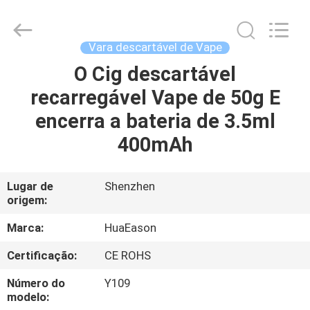
Huayixing
Technology
Co.,
Ltd..
All
Vara descartável de Vape
Rights
Reserved.
Developed
O Cig descartável
CASA
by
ECER
recarregável Vape de 50g E
PRODUTOS
encerra a bateria de 3.5ml
400mAh
VÍDEOS
Lugar de
Shenzhen
origem:
SOBRE
NÓS
Marca:
HuaEason
Certificação:
CE ROHS
EXCURSÃO
Número do
Y109
DA
modelo: