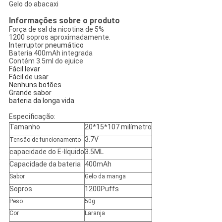
Gelo do abacaxi
Informações sobre o produto
Força de sal da nicotina de 5%
1200 sopros aproximadamente.
Interruptor pneumático
Bateria 400mAh integrada
Contém 3.5ml do ejuice
Fácil levar
Fácil de usar
Nenhuns botões
Grande sabor
bateria da longa vida
Especificação
:
Tamanho
20*15*107 milímetro
3.7V
Tensão de funcionamento
capacidade do E-líquido
3.5ML
Capacidade da bateria
400mAh
Sabor
Gelo da manga
Sopros
1200Puffs
Peso
50g
Cor
Laranja