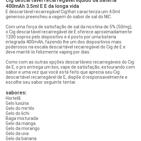
Cig descartável recarregável líquido da bateria
400mAh 3.5ml E E da longa vida
E descartável recarregável Cigthat caracteriza um 4.0ml
generoso preencheu a vagem do sabor de sal do NIC.
Com uma força de satisfação de sal da nicotina de 5% (50mg),
o Cig descartável recarregável de E oferece aproximadamente
1200 sopros pelo dispositivo e é posto por uma bateria
integrada 400mAh, fazendo lhe um dos dispositivos mais
poderosos na escala descartável recarregável do Cig de E e
deve mantê-lo felizmente vaping por dias.
Como com as outras opções descartáveis recarregáveis do Cig
de E, o pro entrega um liso, vape de satisfação, estourando com
sabor e uma vez que você está feito que aprecia seu Cig
descartável recarregável de E, dispõe d responsavelmente e
escolhe seu sabor seguinte tentar.
sabores:
Hortelã
Gelo luxúria
Gelo do mirtilo
Gelo do lichi
Baga misturada
Gelo da manga
Gelo da morango
Gelo da uva
Gelo da banana