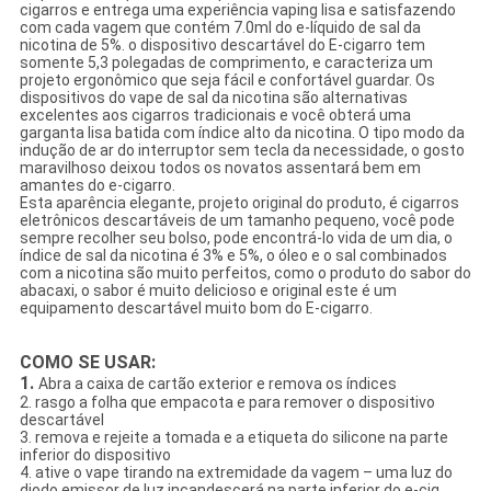
cigarros e entrega uma experiência vaping lisa e satisfazendo
com cada vagem que contém 7.0ml do e-líquido de sal da
nicotina de 5%. o dispositivo descartável do E-cigarro tem
somente 5,3 polegadas de comprimento, e caracteriza um
projeto ergonômico que seja fácil e confortável guardar. Os
dispositivos do vape de sal da nicotina são alternativas
excelentes aos cigarros tradicionais e você obterá uma
garganta lisa batida com índice alto da nicotina. O tipo modo da
indução de ar do interruptor sem tecla da necessidade, o gosto
maravilhoso deixou todos os novatos assentará bem em
amantes do e-cigarro.
Esta aparência elegante, projeto original do produto, é cigarros
eletrônicos descartáveis de um tamanho pequeno, você pode
sempre recolher seu bolso, pode encontrá-lo vida de um dia, o
índice de sal da nicotina é 3% e 5%, o óleo e o sal combinados
com a nicotina são muito perfeitos, como o produto do sabor do
abacaxi, o sabor é muito delicioso e original este é um
equipamento descartável muito bom do E-cigarro.
COMO SE USAR:
1.
Abra a caixa de cartão exterior e remova os índices
2. rasgo a folha que empacota e para remover o dispositivo
descartável
3. remova e rejeite a tomada e a etiqueta do silicone na parte
inferior do dispositivo
4. ative o vape tirando na extremidade da vagem – uma luz do
diodo emissor de luz incandescerá na parte inferior do e-cig