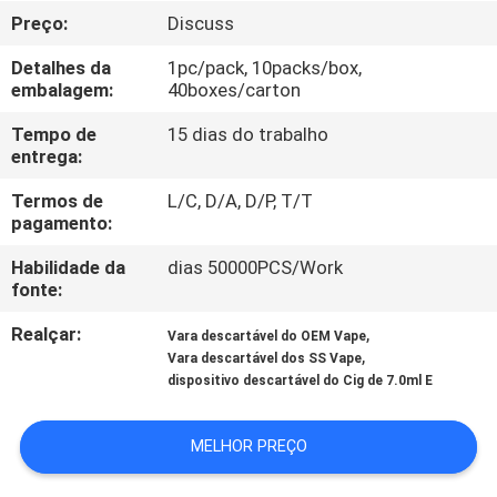
FÁBRICA
Preço:
Discuss
Detalhes da
1pc/pack, 10packs/box,
CONTROLE
embalagem:
40boxes/carton
DA
Tempo de
15 dias do trabalho
QUALIDADE
entrega:
Termos de
L/C, D/A, D/P, T/T
pagamento:
PEÇA
UMAS
Habilidade da
dias 50000PCS/Work
fonte:
CITAÇÕES
Realçar:
,
Vara descartável do OEM Vape
,
Vara descartável dos SS Vape
dispositivo descartável do Cig de 7.0ml E
MELHOR PREÇO