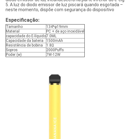
5. A luz do diodo emissor de luz piscará quando esgotada –
neste momento, dispõe com segurança do dispositivo
Especificação:
Tamanho
134*φ19mm
Material
PC + de aço inoxidável
capacidade do E-líquido
7.0ML
Capacidade da bateria
1500mAh
Resistência de bobina
1.8Ω
Sopros
2000Puffs
Poder (w)
7W-12W