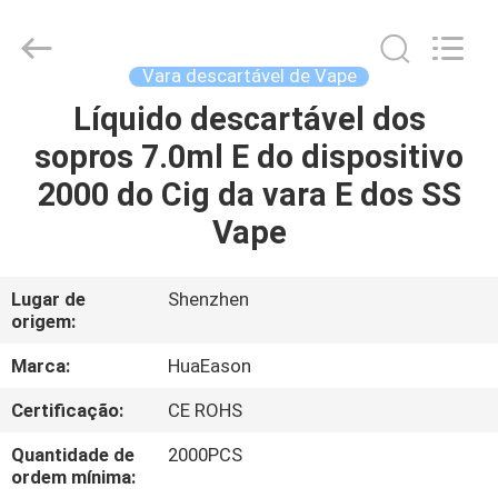
3.6V
Vape
fornecedor.
Copyright
©
Vara descartável de Vape
2021
-
2025
Líquido descartável dos
CASA
huaeason.com.
All
sopros 7.0ml E do dispositivo
Rights
Reserved.
Developed
PRODUTOS
2000 do Cig da vara E dos SS
by
ECER
Vape
VÍDEOS
Lugar de
Shenzhen
origem:
SOBRE
NÓS
Marca:
HuaEason
Certificação:
CE ROHS
EXCURSÃO
Quantidade de
2000PCS
DA
ordem mínima: