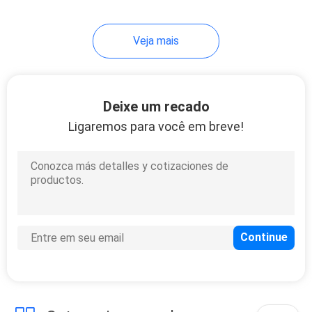
30
Veja mais
Difusor Vape de
Cigalike
Deixe um recado
Ligaremos para você em breve!
19
Mini Electronic
Cigarette