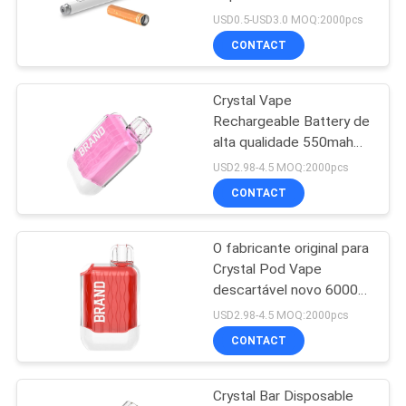
Recycle Vape do difusor
PRIVACY
USD0.5-USD3.0 MOQ:2000pcs
de Cigalike Ecig
CONTACT
POLICY
16
Cigarro eletrônico
Crystal Vape
Rechargeable Battery de
descartável
alta qualidade 550mah
preencheu os melhores
USD2.98-4.5 MOQ:2000pcs
sabores de 12.0ml Eliquid
CONTACT
O fabricante original para
11
Crystal Pod Vape
Cigarro eletrônico
descartável novo 6000
sopra serviço do OEM
USD2.98-4.5 MOQ:2000pcs
recarregável
CONTACT
Crystal Bar Disposable