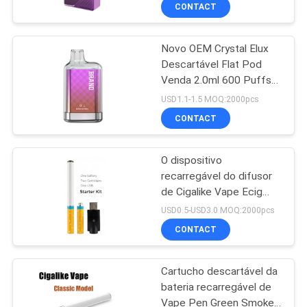
FÁBRICA
CONTACT
Novo OEM Crystal Elux
CONTROLE
36
Descartável Flat Pod
DA
Venda 2.0ml 600 Puffs
Dispositivo
QUALIDADE
Compatível com TPD
USD1.1-1.5 MOQ:2000pcs
descartável da
Melhores Sabores
CONTACT
vagem de Vape
PEÇA
O dispositivo
UMAS
recarregável do difusor
CITAÇÕES
de Cigalike Vape Ecig
10
com o OEM do
USD0.5-USD3.0 MOQ:2000pcs
fechamento da criança
Vape liso
MAPA
CONTACT
empacota
DO
descartável Pen
Cartucho descartável da
SITE
Pod
bateria recarregável de
Vape Pen Green Smoke