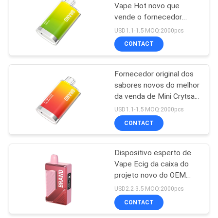
Vape Hot novo que
vende o fornecedor
39
barato de China do preço
USD1.1-1.5 MOQ:2000pcs
do projeto do OEM
Cigarro Flavored de
CONTACT
E
Fornecedor original dos
sabores novos do melhor
da venda de Mini Crytsal
Disposable Flat Pod do
USD1.1-1.5 MOQ:2000pcs
projeto do OEM
CONTACT
16
Jogos do acionador
Dispositivo esperto de
Vape Ecig da caixa do
de partida do
projeto novo do OEM
sistema da vagem
com os sopros da tela
USD2.2-3.5 MOQ:2000pcs
5000 feitos em China
CONTACT