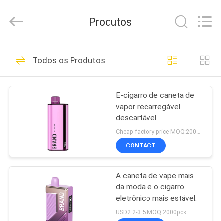
Technology
Co.,
Ltd..
Produtos
All
Rights
Reserved.
Developed
CASA
by
80
ECER
Todos os Produtos
Vara descartável de
PRODUTOS
Vape
E-cigarro de caneta de
vapor recarregável
VÍDEOS
descartável
Cheap factory price MOQ:2000pcs
SOBRE
CONTACT
34
NÓS
Pena descartável de
A caneta de vape mais
da moda e o cigarro
EXCURSÃO
Vape
eletrônico mais estável.
DA
USD2.2-3.5 MOQ:2000pcs